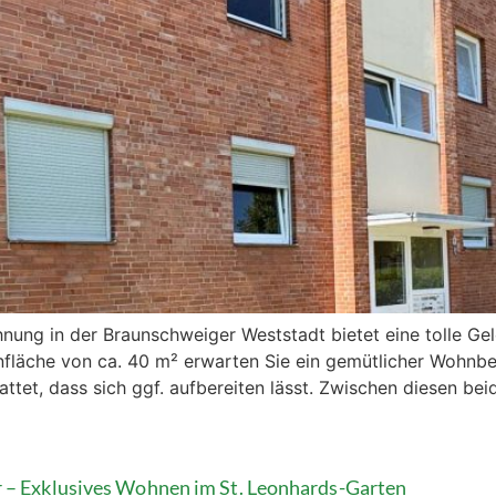
g in der Braunschweiger Weststadt bietet eine tolle Gele
fläche von ca. 40 m² erwarten Sie ein gemütlicher Wohnbe
tet, dass sich ggf. aufbereiten lässt. Zwischen diesen be
– Exklusives Wohnen im St. Leonhards-Garten